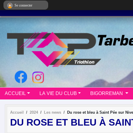
Panneau de gestion des cookies
Se connecter
ACCUEIL
LA VIE DU CLUB
BIGORREMAN
Accueil
2024
Les news
Du rose et bleu à Saint Pée sur Nive
DU ROSE ET BLEU À SAIN