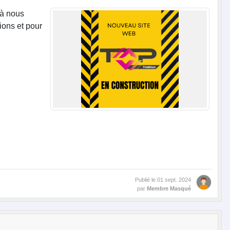
 à nous
ions et pour
Publié le
01 sept. 2024
par
Membre Masqué