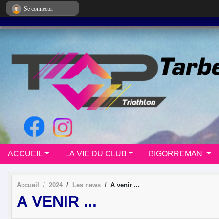
Panneau de gestion des cookies
Se connecter
ACCUEIL
LA VIE DU CLUB
BIGORREMAN
Accueil
2024
Les news
A venir ...
A VENIR ...